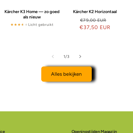
Kärcher K3 Home — zo goed
Kärcher K2 Horizontaal
als nieuw
Normale
Aanbiedi
€79,00 EUR
★★★★★
★★★★★
Licht gebruikt
€37,50 EUR
prijs
dingsprijs
van
1
/
3
Alles bekijken
ice
Openingstijden Magazijn