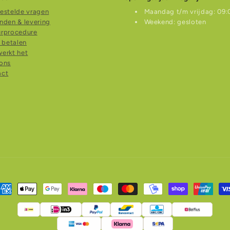
estelde vragen
Maandag t/m vrijdag: 09:0
nden & levering
Weekend: gesloten
urprocedure
g betalen
erkt het
ons
act
etaalmethoden