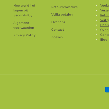
Hoe werkt het
Veelg
Retourprocedure
kopen bij
Verze
Veilig betalen
Second-Buy
Reto
Veili
Over ons
Algemene
Hoe w
voorwaarden
Contact
Over 
Cont
Privacy Policy
Zoeken
Blog
B