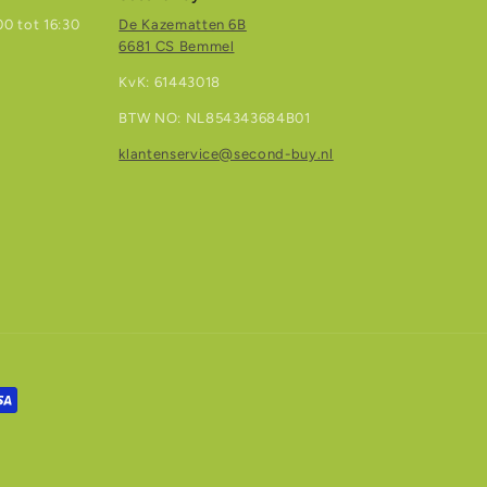
0 tot 16:30
De Kazematten 6B
6681 CS Bemmel
KvK: 61443018
BTW NO: NL854343684B01
klantenservice@second-buy.nl