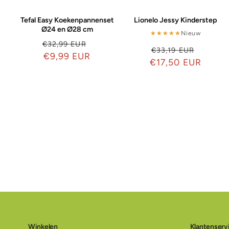
Tefal Easy Koekenpannenset
Lionelo Jessy Kinderstep
Ø24 en Ø28 cm
★★★★★
★★★★★
Nieuw
Normale
Aanbiedingsprijs
€32,99 EUR
Normale
Aanbie
€33,19 EUR
prijs
€9,99 EUR
€17,50 EUR
prijs
Winkelen
Klantenserv