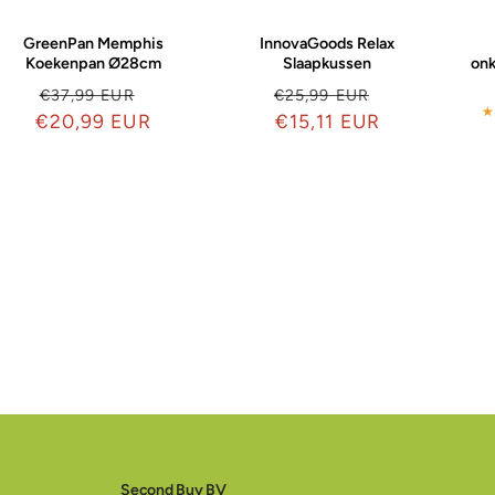
GreenPan Memphis
InnovaGoods Relax
Koekenpan Ø28cm
Slaapkussen
onk
ngsprijs
Normale
Aanbiedingsprijs
Normale
Aanbiedings
€37,99 EUR
€25,99 EUR
★
★
€20,99 EUR
prijs
prijs
€15,11 EUR
Second Buy BV