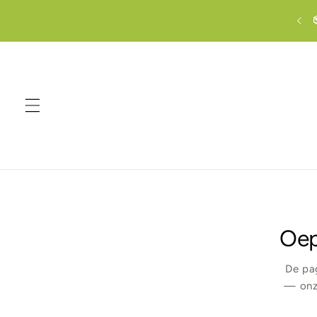
Meteen
naar de
elle verzending vanuit ons magazijn in Nederland
content
Oep
De pag
— onze