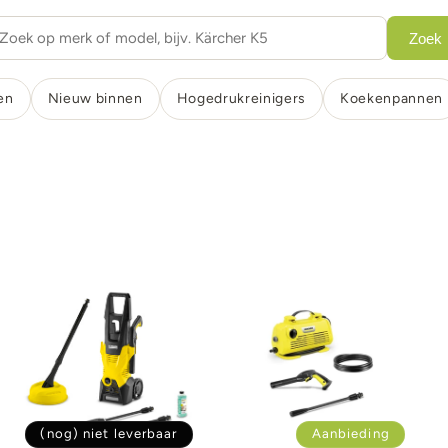
Zoek
en
Nieuw binnen
Hogedrukreinigers
Koekenpannen
(nog) niet leverbaar
Aanbieding